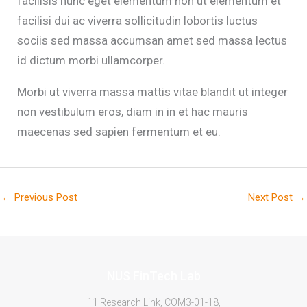
facilisis nunc eget elementum non ut elementum et
facilisi dui ac viverra sollicitudin lobortis luctus
sociis sed massa accumsan amet sed massa lectus
id dictum morbi ullamcorper.
Morbi ut viverra massa mattis vitae blandit ut integer
non vestibulum eros, diam in in et hac mauris
maecenas sed sapien fermentum et eu.
←
Previous Post
Next Post
→
NUS FinTech Lab
11 Research Link, COM3-01-18,